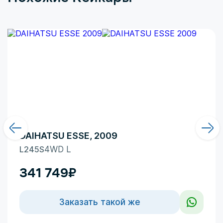
Здесь больше доминирует чувство безумного
восхищения в сочетании с
DAIHATSU ESSE, 2009
L245S
4WD L
341 749
₽
Заказать такой же