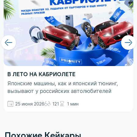
В ЛЕТО НА КАБРИОЛЕТЕ
Японские машины, как и японский тюнинг,
вызывают у российских автолюбителей
неоднозначные эмоции. При этом, если авто
25 июня 2026
121
1 мин
просто ассоциируются с вполне понятными
вещами в виде высокой надежности,
технологичности и долговечности, то со
вторым термином не все так однозначно.
Похожие Кейкары