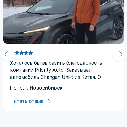
Хотелоcь бы выразить благодарность
компании Priority Аuto. Заказывал
автомобиль Changan Uni-t из Китая. О
компании узнал от друзей и коллег по
Петр, г. Новосибирск
работе. Работал со мной менеджер
Евгений, логисты Ольга и Регина. В начале
Читать отзыв
работы были некоторые опасения по
условиям выполнения договора, но в
дальнейшем они развеялись. Срок
доставки до Владивостока составил три