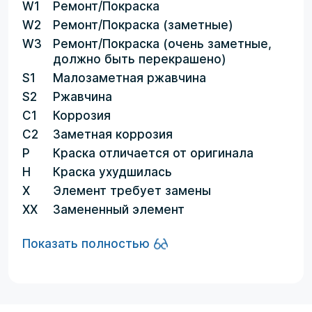
W1
Ремонт/Покраска
W2
Ремонт/Покраска (заметные)
W3
Ремонт/Покраска (очень заметные,
должно быть перекрашено)
S1
Малозаметная ржавчина
S2
Ржавчина
C1
Коррозия
C2
Заметная коррозия
P
Краска отличается от оригинала
H
Краска ухудшилась
X
Элемент требует замены
XX
Замененный элемент
Показать полностью