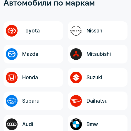
Автомобили по маркам
рамках договора; - Неизменная,
оговоренная, окончательная стоимость
авто до Владивостока; - Полнота и
достоверность информации от менеджера,
логистов и экспедитора. Все
Toyota
Nissan
ответственные лица, в целом, отзывчивые,
компетентные и клиентоориентированные!
Mazda
Mitsubishi
Honda
Suzuki
Subaru
Daihatsu
Audi
Bmw