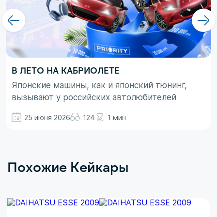
В ЛЕТО НА КАБРИОЛЕТЕ
Японские машины, как и японский тюнинг,
вызывают у российских автолюбителей
неоднозначные эмоции. При этом, если авто
25 июня 2026
124
1 мин
просто ассоциируются с вполне понятными
вещами в виде высокой надежности,
технологичности и долговечности, то со
вторым термином не все так однозначно.
Похожие Кейкары
Здесь больше доминирует чувство безумного
восхищения в сочетании с