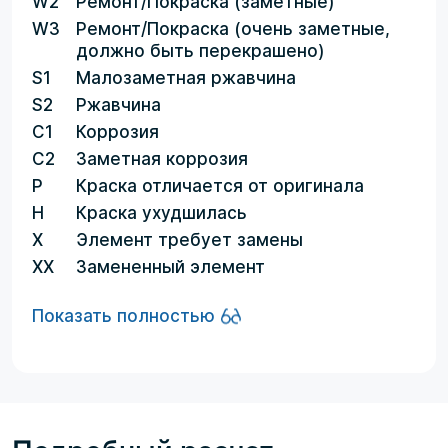
W2
Ремонт/Покраска (заметные)
W3
Ремонт/Покраска (очень заметные,
должно быть перекрашено)
S1
Малозаметная ржавчина
S2
Ржавчина
C1
Коррозия
C2
Заметная коррозия
P
Краска отличается от оригинала
H
Краска ухудшилась
X
Элемент требует замены
XX
Замененный элемент
Показать полностью