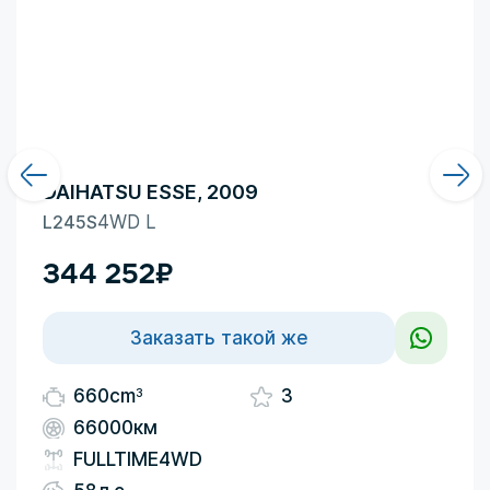
DAIHATSU ESSE, 2009
L245S
4WD L
344 252
₽
Заказать такой же
3
660cm
3
66000км
FULLTIME4WD