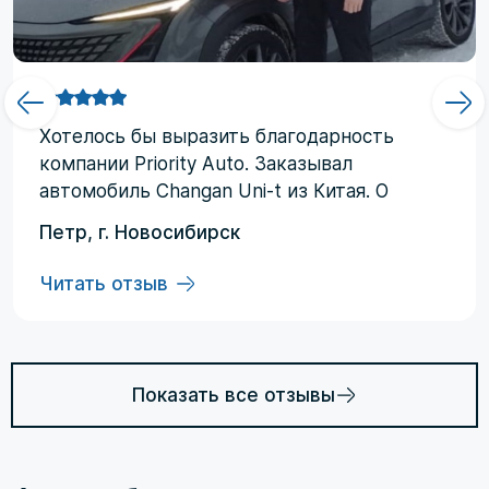
Хотелоcь бы выразить благодарность
компании Priority Аuto. Заказывал
автомобиль Changan Uni-t из Китая. О
компании узнал от друзей и коллег по
Петр, г. Новосибирск
работе. Работал со мной менеджер
Евгений, логисты Ольга и Регина. В начале
Читать отзыв
работы были некоторые опасения по
условиям выполнения договора, но в
дальнейшем они развеялись. Срок
доставки до Владивостока составил три
Показать все отзывы
месяца (особенности логистики и оплаты).
Из достоинств хочется отменить: -
Выполнение всех заявленных условий в