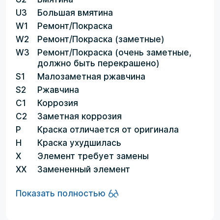
U3
Большая вмятина
W1
Ремонт/Покраска
W2
Ремонт/Покраска (заметные)
W3
Ремонт/Покраска (очень заметные,
должно быть перекрашено)
S1
Малозаметная ржавчина
S2
Ржавчина
C1
Коррозия
C2
Заметная коррозия
P
Краска отличается от оригинала
H
Краска ухудшилась
X
Элемент требует замены
XX
Замененный элемент
Показать полностью