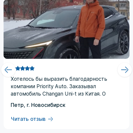
Хотелоcь бы выразить благодарность
компании Priority Аuto. Заказывал
автомобиль Changan Uni-t из Китая. О
компании узнал от друзей и коллег по
Петр, г. Новосибирск
работе. Работал со мной менеджер
Евгений, логисты Ольга и Регина. В начале
Читать отзыв
работы были некоторые опасения по
условиям выполнения договора, но в