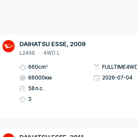
DAIHATSU ESSE, 2009
L245S
4WD L
3
660cm
FULLTIME4W
66000км
2026-07-04
58л.с.
3