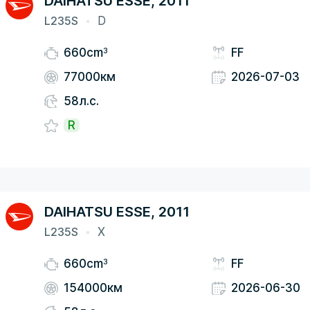
DAIHATSU ESSE, 2011
L235S
D
3
660cm
FF
77000км
2026-07-03
58л.с.
R
DAIHATSU ESSE, 2011
L235S
X
3
660cm
FF
154000км
2026-06-30