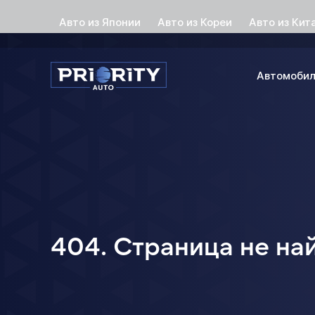
Авто из Японии
Авто из Кореи
Авто из Кит
Автомоби
404. Страница не на