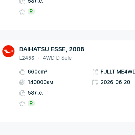
58л.с.
R
DAIHATSU ESSE, 2008
L245S
4WD D Sele
3
660cm
FULLTIME4W
140000км
2026-06-20
58л.с.
R