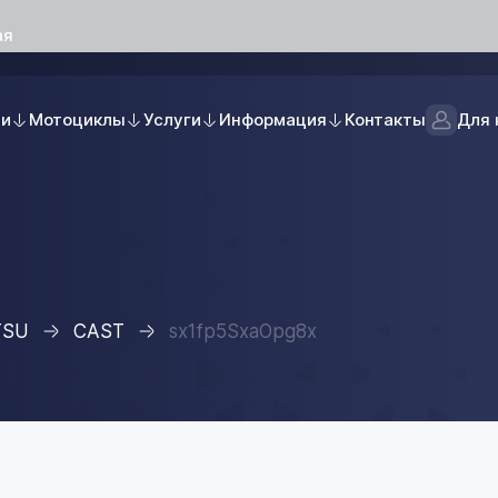
ая
ли
Мотоциклы
Услуги
Информация
Контакты
Для 
TSU
CAST
sx1fp5SxaOpg8x