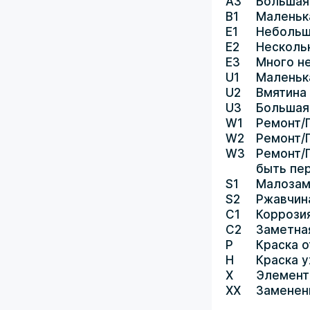
A3
Большая
B1
Маленьк
E1
Небольш
E2
Несколь
E3
Много н
U1
Маленьк
U2
Вмятина
U3
Большая
W1
Ремонт/
W2
Ремонт/
W3
Ремонт/
быть пе
S1
Малозам
S2
Ржавчин
C1
Коррози
C2
Заметна
P
Краска о
H
Краска 
X
Элемент
XX
Заменен