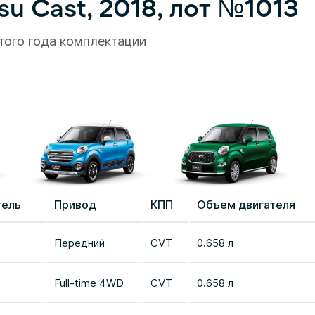
u Cast, 2018, лот №1013
того года комплектации
тель
Привод
КПП
Объем двигателя
Передний
CVT
0.658 л
Full-time 4WD
CVT
0.658 л