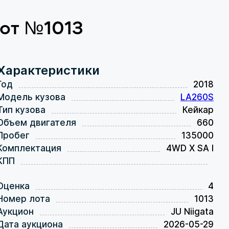
 лот №1013
Характеристики
Год
2018
Модель кузова
LA260S
Тип кузова
Кейкар
Объем двигателя
660
Пробег
135000
Комплектация
4WD X SA I
КПП
Оценка
4
Номер лота
1013
Аукцион
JU Niigata
Дата аукциона
2026-05-29