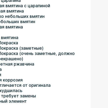
 царапина
ая вмятина с царапиной
ая вмятина
ко небольших вмятин
ебольших вмятин
ая вмятина
 вмятина
Покраска
Покраска (заметные)
Покраска (очень заметные, должно
рекрашено)
етная ржавчина
а
я
я коррозия
тличается от оригинала
ухудшилась
 требует замены
ный элемент