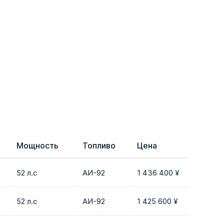
Мощность
Топливо
Цена
Сравн
52 л.с
AИ-92
1 436 400 ¥
Добави
52 л.с
AИ-92
1 425 600 ¥
Добави