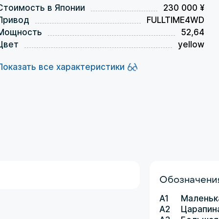
Стоимость в Японии
230 000 ¥
Привод
FULLTIME4WD
Мощность
52,64
Цвет
yellow
Показать все характеристики
Обозначения
A1
Маленьк
A2
Царапин