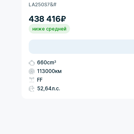
LA250S
ｱ&#
438 416
₽
ниже средней
3
660cm
113000км
FF
52,64л.с.