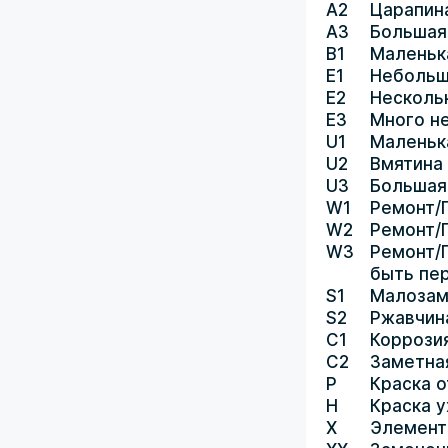
A2
Царапин
A3
Большая
B1
Маленьк
E1
Небольш
E2
Несколь
E3
Много н
U1
Маленьк
U2
Вмятина
U3
Большая
W1
Ремонт/
W2
Ремонт/
W3
Ремонт/
быть пе
S1
Малозам
S2
Ржавчин
C1
Коррози
C2
Заметна
P
Краска о
H
Краска 
X
Элемент