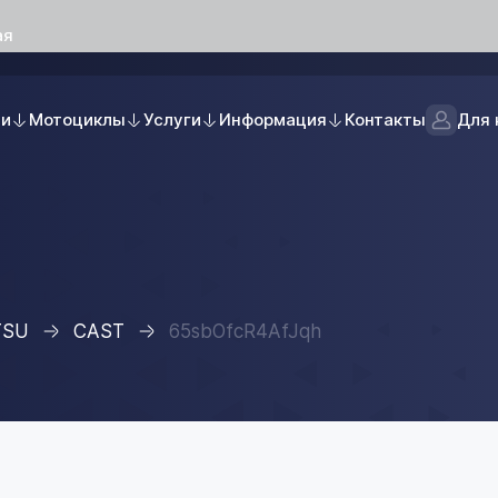
ая
ли
Мотоциклы
Услуги
Информация
Контакты
Для 
TSU
CAST
65sbOfcR4AfJqh