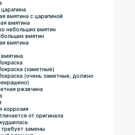
а
 царапина
ая вмятина с царапиной
ая вмятина
ко небольших вмятин
ебольших вмятин
ая вмятина
 вмятина
Покраска
Покраска (заметные)
Покраска (очень заметные, должно
рекрашено)
етная ржавчина
а
я
я коррозия
тличается от оригинала
ухудшилась
 требует замены