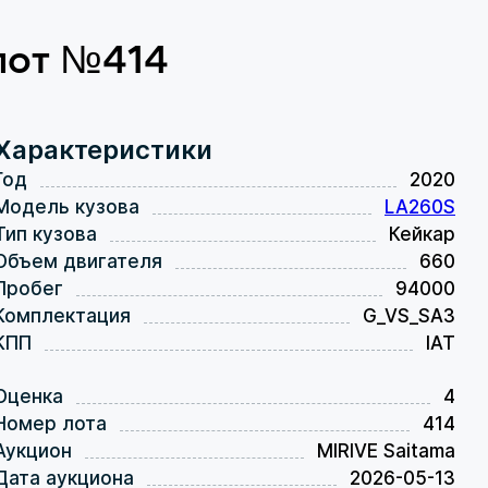
 лот №414
Характеристики
Год
2020
Модель кузова
LA260S
Тип кузова
Кейкар
Объем двигателя
660
Пробег
94000
Комплектация
G_VS_SA3
КПП
IAT
Оценка
4
Номер лота
414
Аукцион
MIRIVE Saitama
Дата аукциона
2026-05-13