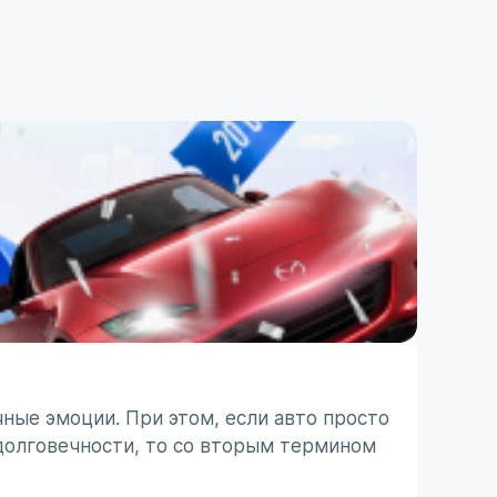
ПОЛЕЗ
ТО п
ные эмоции. При этом, если авто просто
Японс
долговечности, то со вторым термином
ассоц
 с
не все
31 