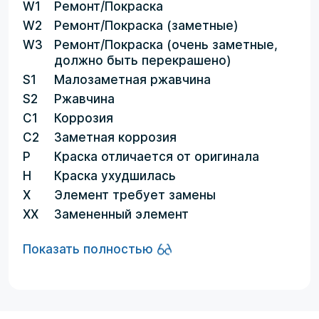
W1
Ремонт/Покраска
W2
Ремонт/Покраска (заметные)
W3
Ремонт/Покраска (очень заметные,
должно быть перекрашено)
S1
Малозаметная ржавчина
S2
Ржавчина
C1
Коррозия
C2
Заметная коррозия
P
Краска отличается от оригинала
H
Краска ухудшилась
X
Элемент требует замены
XX
Замененный элемент
Показать полностью