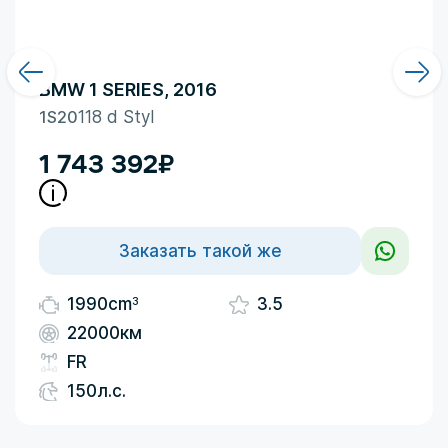
BMW 1 SERIES, 2016
1S20
118 d Styl
1 743 392
₽
Заказать такой же
3
1990cm
3.5
22000км
FR
150л.с.