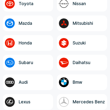
логистов и экспедитора. Все
Toyota
Nissan
ответственные лица, в целом, отзывчивые,
компетентные и клиентоориентированные!
Mazda
Mitsubishi
Honda
Suzuki
Subaru
Daihatsu
Audi
Bmw
Lexus
Mercedes Benz