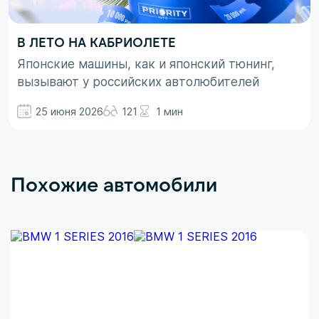
В ЛЕТО НА КАБРИОЛЕТЕ
Японские машины, как и японский тюнинг,
вызывают у российских автолюбителей
неоднозначные эмоции. При этом, если авто
25 июня 2026
121
1 мин
просто ассоциируются с вполне понятными
вещами в виде высокой надежности,
технологичности и долговечности, то со
вторым термином не все так однозначно.
Похожие автомобили
Здесь больше доминирует чувство безумного
восхищения в сочетании с