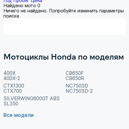
Год
Пробег
Цена
Найдено мото
0
Ничего не найдено. Попробуйте изменить параметры
поиска
Мотоциклы Honda по моделям
400X
CB650F
400X-2
CB650R
CTX1300
NC750SD
CTX700
NC750SD-2
SILVERWING600GT ABS
SL350
Все модели