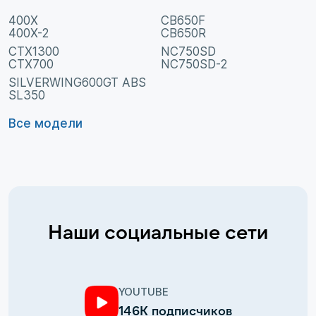
400X
CB650F
400X-2
CB650R
CTX1300
NC750SD
CTX700
NC750SD-2
SILVERWING600GT ABS
SL350
Все модели
Наши социальные сети
YOUTUBE
146К подписчиков