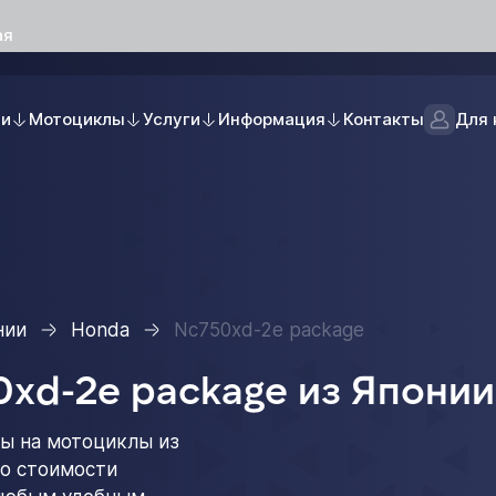
ая
ли
Мотоциклы
Услуги
Информация
Контакты
Для 
нии
Honda
Nc750xd-2e package
xd-2e package из Японии
ы на мотоциклы из
 о стоимости