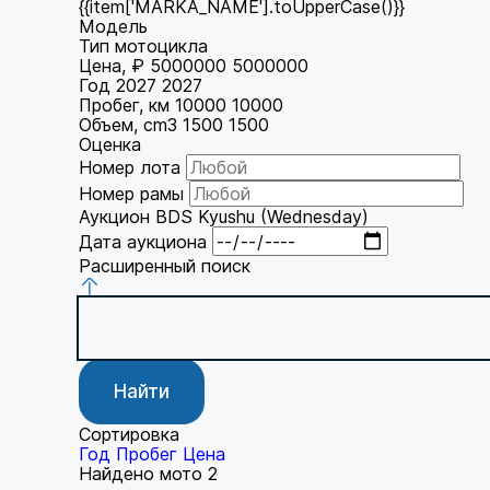
{{item['MARKA_NAME'].toUpperCase()}}
Модель
Тип мотоцикла
Цена, ₽
5000000
5000000
Год
2027
2027
Пробег, км
10000
10000
Объем, cm3
1500
1500
Оценка
Номер лота
Номер рамы
Аукцион
BDS Kyushu (Wednesday)
Дата аукциона
Расширенный поиск
Найти
Сортировка
Год
Пробег
Цена
Найдено мото
2