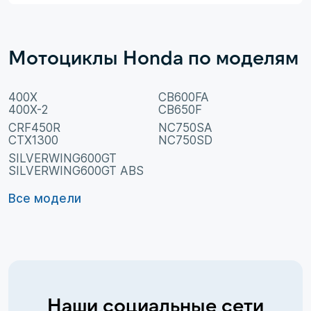
Мотоциклы Honda по моделям
400X
CB600FA
400X-2
CB650F
CRF450R
NC750SA
CTX1300
NC750SD
SILVERWING600GT
SILVERWING600GT ABS
Все модели
Наши социальные сети