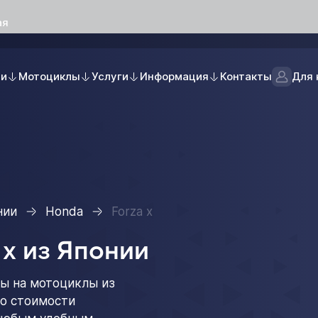
ая
ли
Мотоциклы
Услуги
Информация
Контакты
Для 
нии
Honda
Forza x
 x из Японии
ы на мотоциклы из
 о стоимости