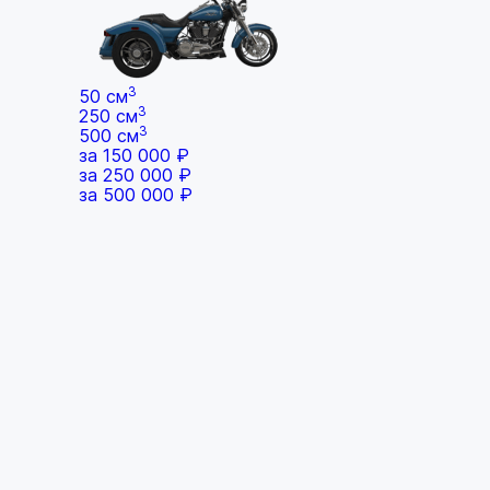
3
50 см
3
250 см
3
500 см
за 150 000 ₽
за 250 000 ₽
за 500 000 ₽
Honda
Kawasaki
Suzuki
Yamaha
BMW
Ducati
Harley
KTM
Triumph
Buell
SYM
Ural
Марка