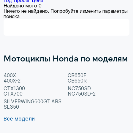
Год
Пробег
Цена
Найдено мото
0
Ничего не найдено. Попробуйте изменить параметры
поиска
Мотоциклы Honda по моделям
400X
CB650F
400X-2
CB650R
CTX1300
NC750SD
CTX700
NC750SD-2
SILVERWING600GT ABS
SL350
Все модели