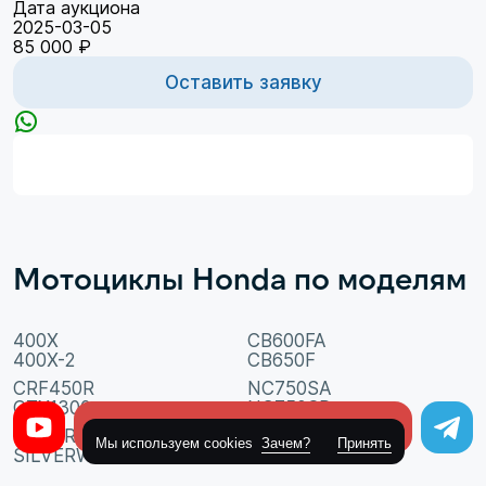
Дата аукциона
2025-03-05
85 000 ₽
Оставить заявку
Мотоциклы Honda по моделям
400X
CB600FA
400X-2
CB650F
CRF450R
NC750SA
CTX1300
NC750SD
Оставить заявку
SILVERWING600GT
Мы используем cookies
Зачем?
Принять
SILVERWING600GT ABS