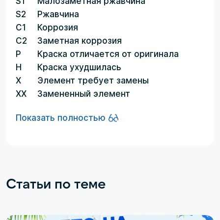
S1
Малозаметная ржавчина
S2
Ржавчина
C1
Коррозия
C2
Заметная коррозия
P
Краска отличается от оригинала
H
Краска ухудшилась
X
Элемент требует замены
XX
Замененный элемент
Показать полностью
Статьи по теме