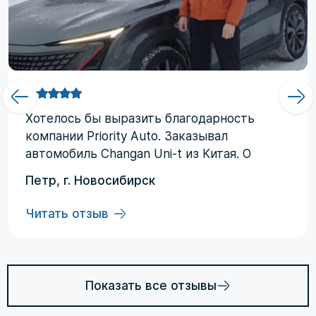
Хотелоcь бы выразить благодарность
компании Priority Аuto. Заказывал
автомобиль Changan Uni-t из Китая. О
компании узнал от друзей и коллег по
Петр, г. Новосибирск
работе. Работал со мной менеджер
Евгений, логисты Ольга и Регина. В начале
Читать отзыв
работы были некоторые опасения по
условиям выполнения договора, но в
дальнейшем они развеялись. Срок
доставки до Владивостока составил три
Показать все отзывы
месяца (особенности логистики и оплаты).
Из достоинств хочется отменить: -