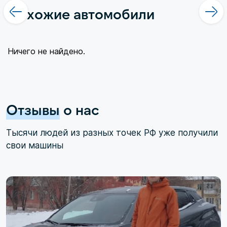
вторым термином не все так однозначно.
Похожие автомобили
Здесь больше доминирует чувство безумного
восхищения в сочетании с
Ничего не найдено.
Отзывы
о нас
Тысячи людей из разных точек РФ уже получили
свои машины