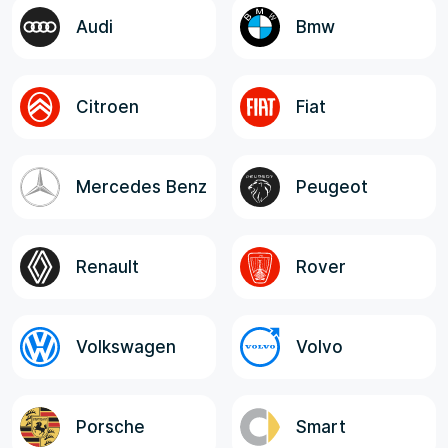
логистов и экспедитора. Все
Audi
Bmw
ответственные лица, в целом, отзывчивые,
компетентные и клиентоориентированные!
Citroen
Fiat
Mercedes Benz
Peugeot
Renault
Rover
Volkswagen
Volvo
Porsche
Smart