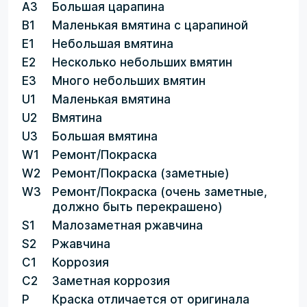
A3
Большая царапина
B1
Маленькая вмятина с царапиной
E1
Небольшая вмятина
E2
Несколько небольших вмятин
E3
Много небольших вмятин
U1
Маленькая вмятина
U2
Вмятина
U3
Большая вмятина
W1
Ремонт/Покраска
W2
Ремонт/Покраска (заметные)
W3
Ремонт/Покраска (очень заметные,
должно быть перекрашено)
S1
Малозаметная ржавчина
S2
Ржавчина
C1
Коррозия
C2
Заметная коррозия
P
Краска отличается от оригинала