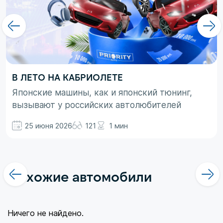
В ЛЕТО НА КАБРИОЛЕТЕ
Японские машины, как и японский тюнинг,
вызывают у российских автолюбителей
неоднозначные эмоции. При этом, если авто
25 июня 2026
121
1 мин
просто ассоциируются с вполне понятными
вещами в виде высокой надежности,
технологичности и долговечности, то со
вторым термином не все так однозначно.
Похожие автомобили
Здесь больше доминирует чувство безумного
восхищения в сочетании с
Ничего не найдено.