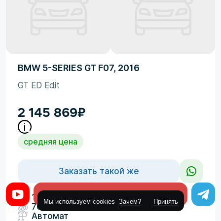
BMW 5-SERIES GT F07, 2016
GT ED Edit
2 145 869
₽
средняя цена
Заказать такой же
Оставить заявку
3
1995cm
Мы используем cookies
Зачем?
Принять
76235км
Автомат