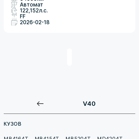
Автомат
122,152л.с.
FF
2026-02-18
V40
КУЗОВ
MB4164T
MB4154T
MB5204T
MD4204T