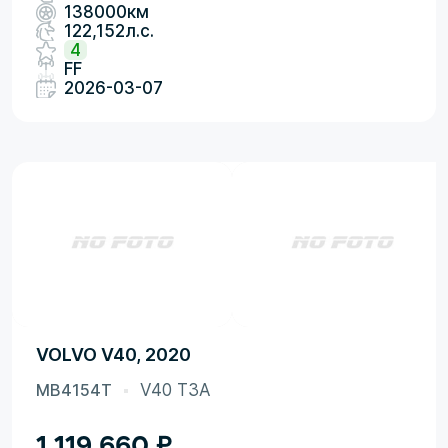
138000км
122,152л.с.
4
FF
2026-03-07
VOLVO V40, 2020
MB4154T
V40 T3A
1 119 660
₽