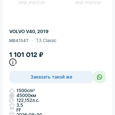
VOLVO V40, 2019
MB4154T
T3 Classic
1 101 012
₽
Заказать такой же
3
1500cm
45000км
122,152л.с.
3.5
FF