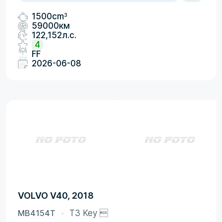
3
1500cm
59000км
122,152л.с.
4
FF
2026-06-08
VOLVO V40, 2018
MB4154T
T3 Key 