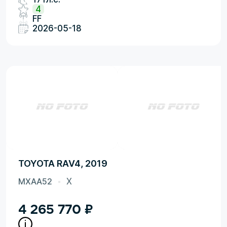
4
FF
2026-05-18
TOYOTA RAV4, 2019
MXAA52
X
4 265 770
₽