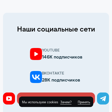
Наши социальные сети
YOUTUBE
146К подписчиков
ВКОНТАКТЕ
28К подписчиков
TELEGRAM
Оставить заявку
21К подписчиков
Мы используем cookies
Зачем?
Принять