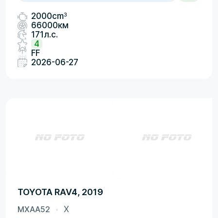
3
2000cm
66000км
171л.с.
4
FF
2026-06-27
TOYOTA RAV4, 2019
MXAA52
X