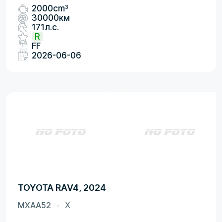
3
2000cm
30000км
171л.с.
R
FF
2026-06-06
TOYOTA RAV4, 2024
MXAA52
X