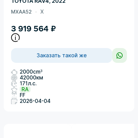
TOYOTA RAV4, 2022
MXAA52
X
3 919 564
₽
Заказать такой же
3
2000cm
42000км
171л.с.
RA
FF
2026-04-04