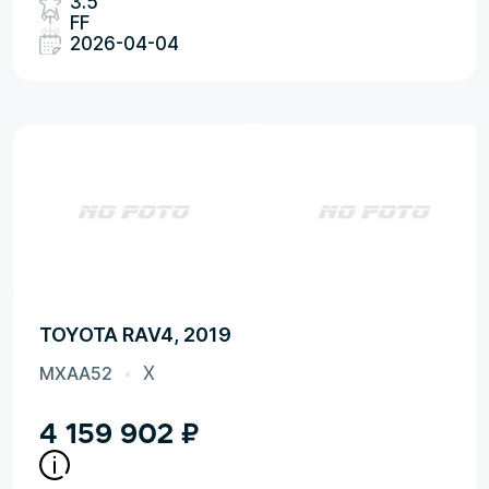
3.5
FF
2026-04-04
TOYOTA RAV4, 2019
MXAA52
X
4 159 902
₽