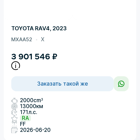
TOYOTA RAV4, 2023
MXAA52
X
3 901 546
₽
Заказать такой же
3
2000cm
13000км
171л.с.
RA
FF
2026-06-20