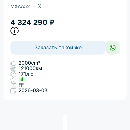
MXAA52
X
4 324 290
₽
Заказать такой же
3
2000cm
121000км
171л.с.
4
FF
2026-03-03