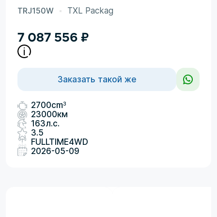
TRJ150W
TXL Packag
7 087 556
₽
Заказать такой же
3
2700cm
23000км
163л.с.
3.5
FULLTIME4WD
2026-05-09