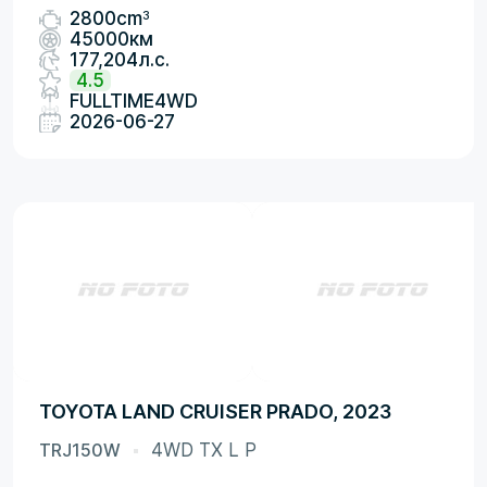
3
2800cm
45000км
177,204л.с.
4.5
FULLTIME4WD
2026-06-27
TOYOTA LAND CRUISER PRADO, 2023
TRJ150W
4WD TX L P