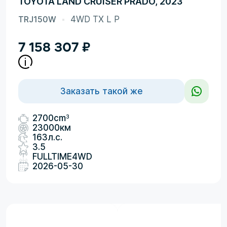
TOYOTA LAND CRUISER PRADO, 2023
TRJ150W
4WD TX L P
7 158 307
₽
Заказать такой же
3
2700cm
23000км
163л.с.
3.5
FULLTIME4WD
2026-05-30