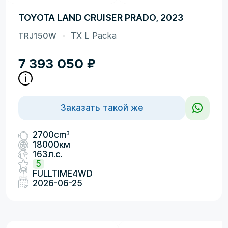
TOYOTA LAND CRUISER PRADO, 2023
TRJ150W
TX L Packa
7 393 050
₽
Заказать такой же
3
2700cm
18000км
163л.с.
5
FULLTIME4WD
2026-06-25