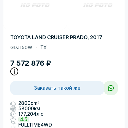
TOYOTA LAND CRUISER PRADO, 2017
GDJ150W
TX
7 572 876
₽
Заказать такой же
3
2800cm
58000км
177,204л.с.
4.5
FULLTIME4WD