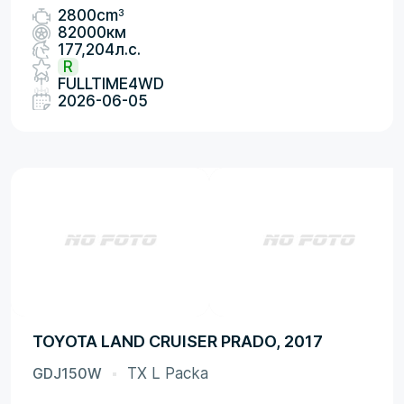
3
2800cm
82000км
177,204л.с.
R
FULLTIME4WD
2026-06-05
TOYOTA LAND CRUISER PRADO, 2017
GDJ150W
TX L Packa