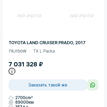
TOYOTA LAND CRUISER PRADO, 2017
TRJ150W
TX L Packa
7 031 328
₽
Заказать такой же
3
2700cm
89000км
163л.с.