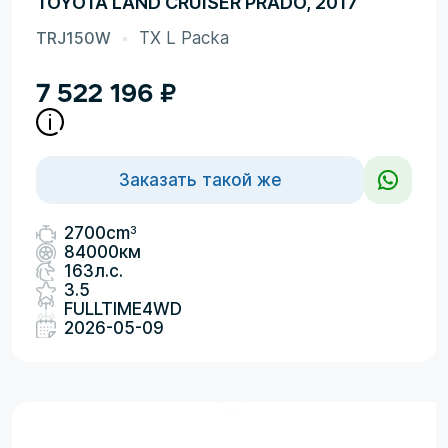
TOYOTA LAND CRUISER PRADO, 2017
TRJ150W
TX L Packa
7 522 196
₽
Заказать такой же
3
2700cm
84000км
163л.с.
3.5
FULLTIME4WD
2026-05-09