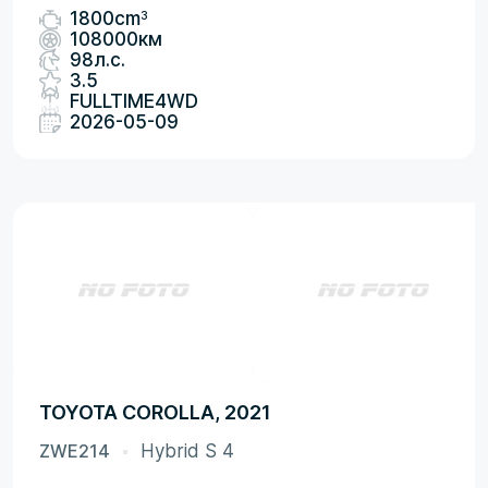
3
1800cm
108000км
98л.с.
3.5
FULLTIME4WD
2026-05-09
TOYOTA COROLLA, 2021
ZWE214
Hybrid S 4