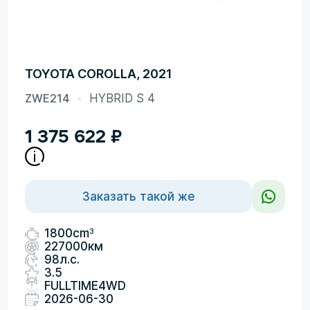
TOYOTA COROLLA, 2021
ZWE214
HYBRID S 4
1 375 622
₽
Заказать такой же
3
1800cm
227000км
98л.с.
3.5
FULLTIME4WD
2026-06-30