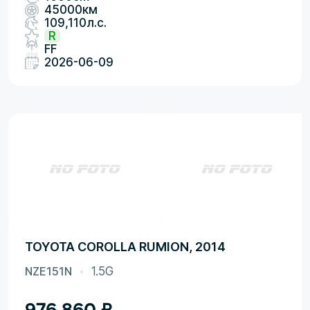
45000км
109,110л.с.
R
FF
2026-06-09
TOYOTA COROLLA RUMION, 2014
NZE151N
1.5G
976 860
₽