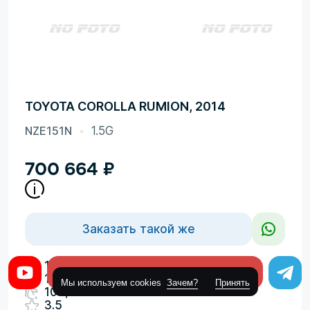
TOYOTA COROLLA RUMION, 2014
NZE151N
1.5G
700 664
₽
Заказать такой же
3
1500cm
Оставить заявку
189000км
Мы используем cookies
Зачем?
Принять
109,110л.с.
3.5