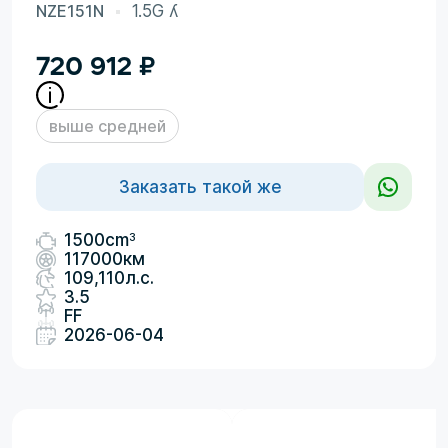
NZE151N
1.5G ʎ
720 912
₽
выше средней
Заказать такой же
3
1500cm
117000км
109,110л.с.
3.5
FF
2026-06-04