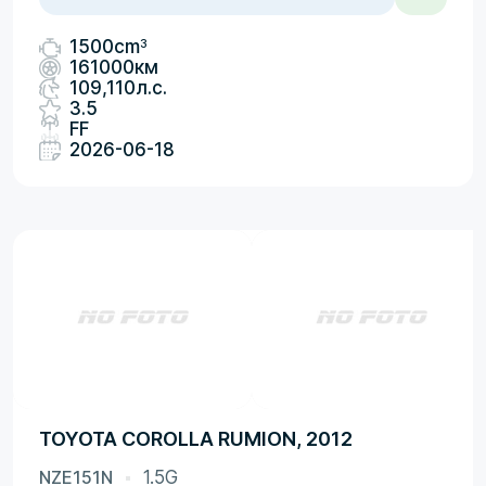
3
1500cm
161000км
109,110л.с.
3.5
FF
2026-06-18
TOYOTA COROLLA RUMION, 2012
NZE151N
1.5G