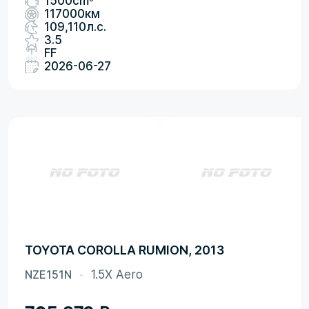
1500cm
117000км
109,110л.с.
3.5
FF
2026-06-27
TOYOTA COROLLA RUMION, 2013
NZE151N
1.5X Aero