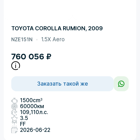
TOYOTA COROLLA RUMION, 2009
NZE151N
1.5X Aero
760 056
₽
Заказать такой же
3
1500cm
60000км
109,110л.с.
3.5
FF
2026-06-22