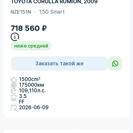
TOYOTA COROLLA RUMION, 2009
NZE151N
1.5G Smart
718 560
₽
ниже средней
Заказать такой же
3
1500cm
175000км
109,110л.с.
3.5
FF
2026-06-09