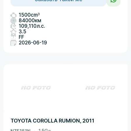
3
1500cm
84000км
109,110л.с.
3.5
FF
2026-06-19
TOYOTA COROLLA RUMION, 2011