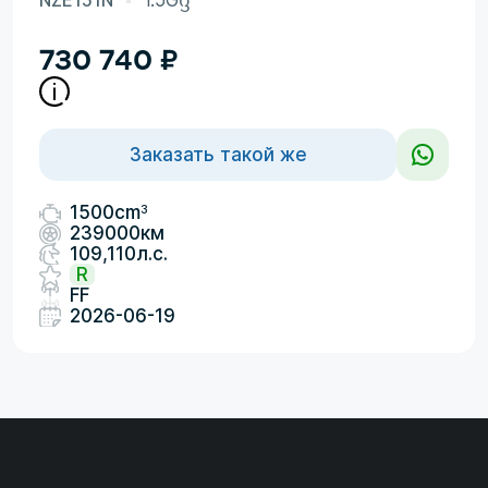
NZE151N
1.5Gᦋ
730 740
₽
Заказать такой же
3
1500cm
239000км
109,110л.с.
R
FF
2026-06-19