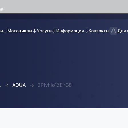
ая
ли
Мотоциклы
Услуги
Информация
Контакты
Для 
A
AQUA
2PIvhIo1ZEirG8