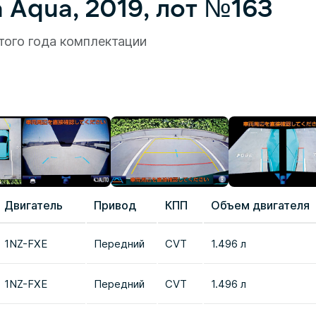
 Aqua, 2019, лот №163
того года комплектации
Двигатель
Привод
КПП
Объем двигателя
1NZ-FXE
Передний
CVT
1.496 л
1NZ-FXE
Передний
CVT
1.496 л