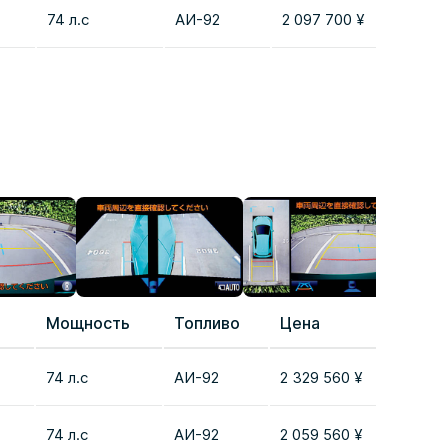
74 л.с
AИ-92
2 097 700 ¥
Добав
Мощность
Топливо
Цена
Сравн
74 л.с
AИ-92
2 329 560 ¥
Добав
74 л.с
AИ-92
2 059 560 ¥
Добав