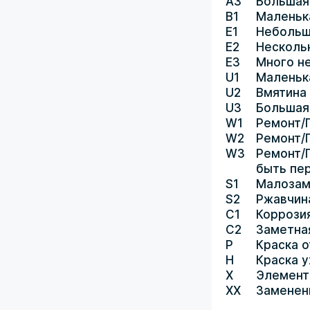
A3
Большая
B1
Маленьк
E1
Небольш
E2
Несколь
E3
Много н
U1
Маленьк
U2
Вмятина
U3
Большая
W1
Ремонт/
W2
Ремонт/
W3
Ремонт/
быть пе
S1
Малозам
S2
Ржавчин
C1
Коррози
C2
Заметна
P
Краска о
H
Краска 
X
Элемент
XX
Заменен