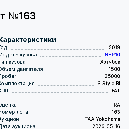
от №163
Характеристики
Год
2019
Модель кузова
NHP10
Тип кузова
Хэтчбэк
Объем двигателя
1500
Пробег
35000
Комплектация
S Style Bl
КПП
FAT
Оценка
RA
Номер лота
163
Аукцион
TAA Yokohama
Дата аукциона
2026-05-16