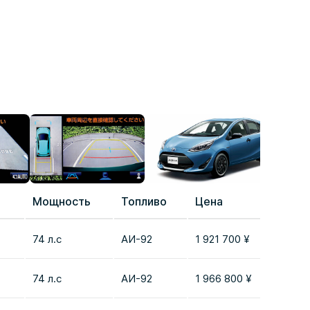
Мощность
Топливо
Цена
Сравн
74 л.с
AИ-92
1 921 700 ¥
Добав
74 л.с
AИ-92
1 966 800 ¥
Добав