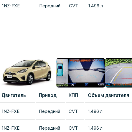
1NZ-FXE
Передний
CVT
1.496 л
Двигатель
Привод
КПП
Объем двигателя
1NZ-FXE
Передний
CVT
1.496 л
1NZ-FXE
Передний
CVT
1.496 л