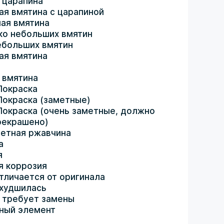
 царапина
ая вмятина с царапиной
ая вмятина
ко небольших вмятин
ебольших вмятин
ая вмятина
 вмятина
Покраска
Покраска (заметные)
Покраска (очень заметные, должно
рекрашено)
етная ржавчина
а
я
я коррозия
тличается от оригинала
ухудшилась
 требует замены
ный элемент