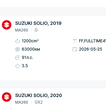
SUZUKI SOLIO, 2019
MA26S
G
3
1200cm
FF,FULLTIME
63000км
2026-05-25
91л.с.
3.5
SUZUKI SOLIO, 2020
MA26S
GX2