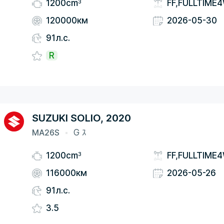
3
1200cm
FF,FULLTIME
120000км
2026-05-30
91л.с.
R
SUZUKI SOLIO, 2020
MA26S
G ｽ
3
1200cm
FF,FULLTIME
116000км
2026-05-26
91л.с.
3.5