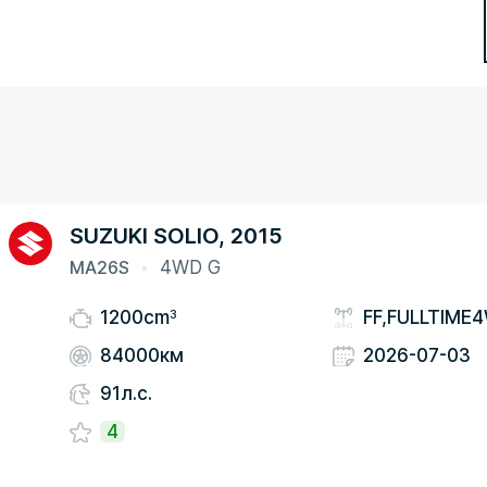
SUZUKI SOLIO, 2015
MA26S
4WD G
3
1200cm
FF,FULLTIME
84000км
2026-07-03
91л.с.
4