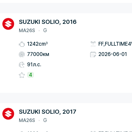
SUZUKI SOLIO, 2016
MA26S
G
3
1242cm
FF,FULLTIME
77000км
2026-06-01
91л.с.
4
SUZUKI SOLIO, 2017
MA26S
G