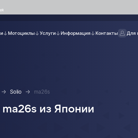
ая
ли
Мотоциклы
Услуги
Информация
Контакты
Для 
Solio
ma26s
o ma26s из Японии