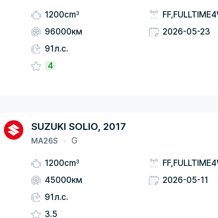
3
1200cm
FF,FULLTIME
96000км
2026-05-23
91л.с.
4
SUZUKI SOLIO, 2017
MA26S
G
3
1200cm
FF,FULLTIME
45000км
2026-05-11
91л.с.
3.5