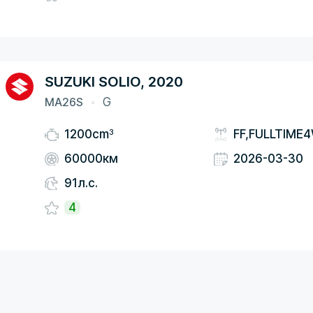
SUZUKI SOLIO, 2020
MA26S
G
3
1200cm
FF,FULLTIME
60000км
2026-03-30
91л.с.
4