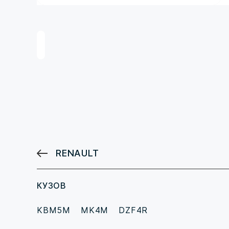
RENAULT
КУЗОВ
KBM5M
MK4M
DZF4R