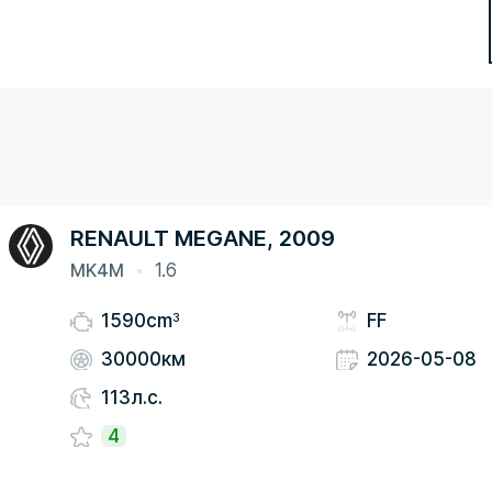
RENAULT MEGANE, 2009
MK4M
1.6
3
1590cm
FF
30000км
2026-05-08
113л.с.
4