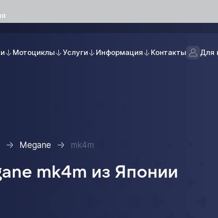
ая
ли
Мотоциклы
Услуги
Информация
Контакты
Для 
Megane
mk4m
gane mk4m из Японии