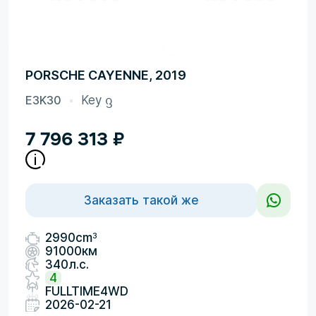
PORSCHE CAYENNE, 2019
E3K30
Key ᦋ
7 796 313
₽
Заказать такой же
3
2990cm
91000км
340л.с.
4
FULLTIME4WD
2026-02-21