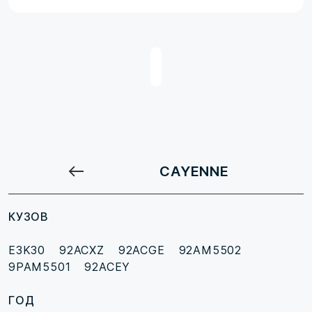
CAYENNE
КУЗОВ
E3K30
92ACXZ
92ACGE
92AM5502
9PAM5501
92ACEY
ГОД