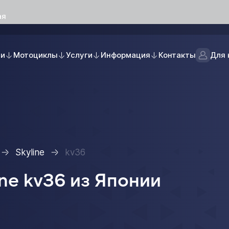
ая
ли
Мотоциклы
Услуги
Информация
Контакты
Для 
Skyline
kv36
ne kv36 из Японии