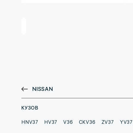
NISSAN
КУЗОВ
HNV37
HV37
V36
CKV36
ZV37
YV37