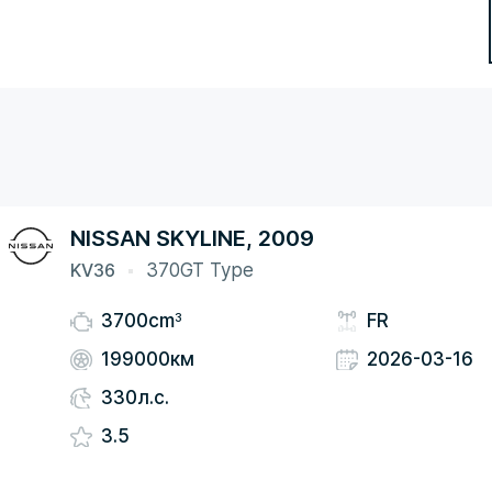
NISSAN SKYLINE, 2009
KV36
370GT Type
3
3700cm
FR
199000км
2026-03-16
330л.с.
3.5