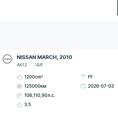
NISSAN MARCH, 2010
AK12
ｺ&#
3
1200cm
FF
125000км
2026-07-03
108,110,90л.с.
3.5