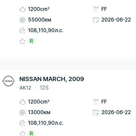
3
1200cm
FF
55000км
2026-06-22
108,110,90л.с.
R
NISSAN MARCH, 2009
AK12
12S
3
1200cm
FF
13000км
2026-06-22
108,110,90л.с.
R