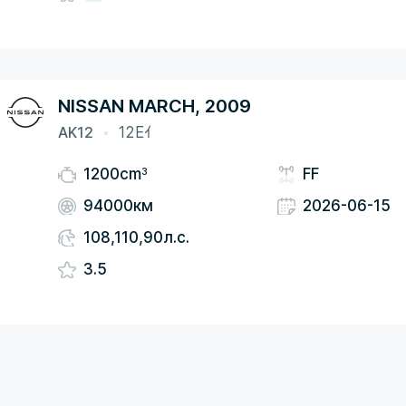
NISSAN MARCH, 2009
AK12
12Eｲ
3
1200cm
FF
94000км
2026-06-15
108,110,90л.с.
3.5