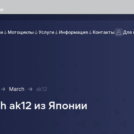
ая
ли
Мотоциклы
Услуги
Информация
Контакты
Для 
March
ak12
h ak12 из Японии