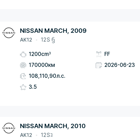
NISSAN MARCH, 2009
AK12
12S ᦌ
3
1200cm
FF
170000км
2026-06-23
108,110,90л.с.
3.5
NISSAN MARCH, 2010
AK12
12Sｺ