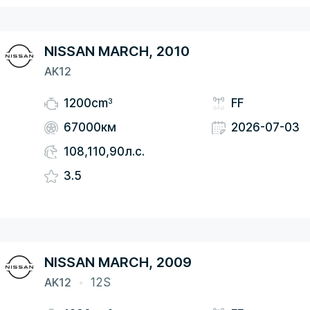
NISSAN MARCH, 2010
AK12
3
1200cm
FF
67000км
2026-07-03
108,110,90л.с.
3.5
NISSAN MARCH, 2009
AK12
12S