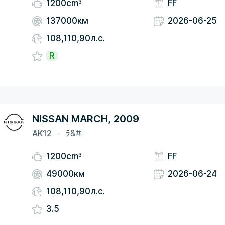
3
1200cm
FF
137000км
2026-06-25
108,110,90л.с.
R
NISSAN MARCH, 2009
AK12
ﾗ&#
3
1200cm
FF
49000км
2026-06-24
108,110,90л.с.
3.5