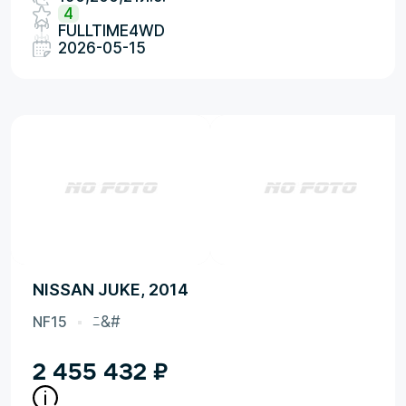
4
FULLTIME4WD
2026-05-15
NISSAN JUKE, 2014
NF15
ﾆ&#
2 455 432
₽