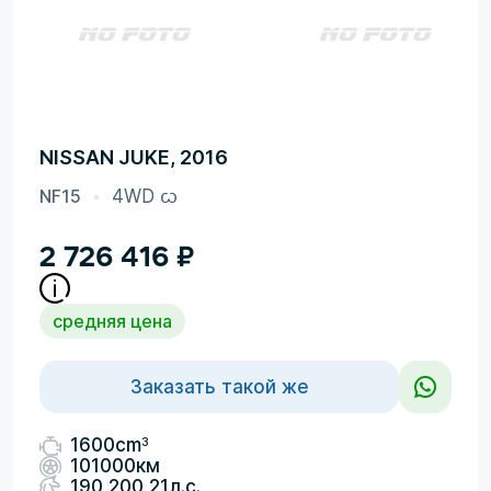
NISSAN JUKE, 2016
NF15
4WD ᦍ
2 726 416
₽
средняя цена
Заказать такой же
3
1600cm
101000км
190,200,21л.с.