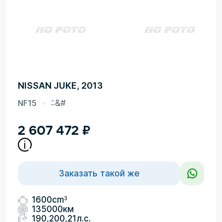
NISSAN JUKE, 2013
NF15
ﾆ&#
2 607 472
₽
Заказать такой же
3
1600cm
135000км
190,200,21л.с.