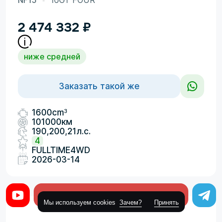
NF15
16GT FOUR
2 474 332
₽
ниже средней
Заказать такой же
3
1600cm
101000км
190,200,21л.с.
4
FULLTIME4WD
2026-03-14
Оставить заявку
Мы используем cookies
Зачем?
Принять