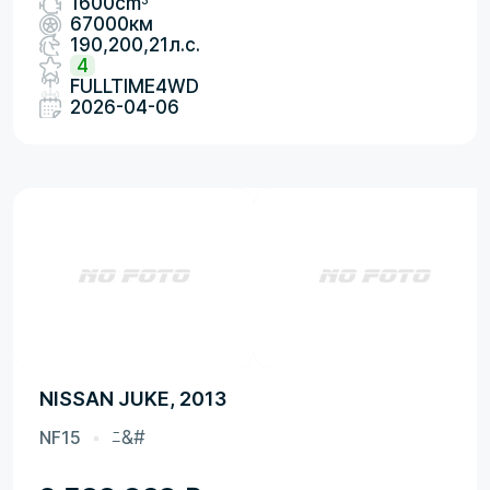
1600cm
67000км
190,200,21л.с.
4
FULLTIME4WD
2026-04-06
NISSAN JUKE, 2013
NF15
ﾆ&#