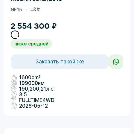
NF15
ﾆ&#
2 554 300
₽
ниже средней
Заказать такой же
3
1600cm
199000км
190,200,21л.с.
3.5
FULLTIME4WD
2026-05-12