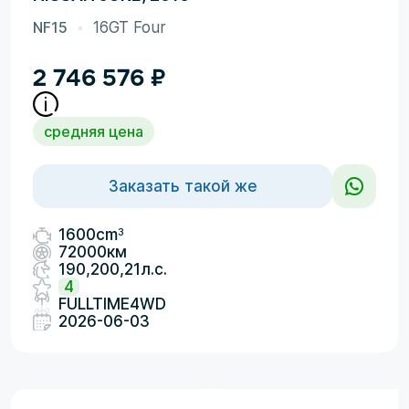
NF15
16GT Four
2 746 576
₽
средняя цена
Заказать такой же
3
1600cm
72000км
190,200,21л.с.
4
FULLTIME4WD
2026-06-03