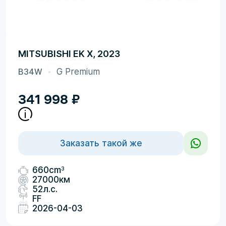
MITSUBISHI EK X, 2023
B34W
G Premium
341 998
₽
Заказать такой же
3
660cm
27000км
52л.с.
FF
2026-04-03