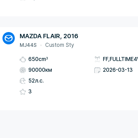
MAZDA FLAIR, 2016
MJ44S
Custom Sty
3
650cm
FF,FULLTIME
90000км
2026-03-13
52л.с.
3