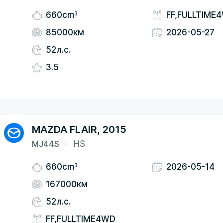
3
660cm
FF,FULLTIME
85000км
2026-05-27
52л.с.
3.5
MAZDA FLAIR, 2015
MJ44S
HS
3
660cm
2026-05-14
167000км
52л.с.
FF,FULLTIME4WD