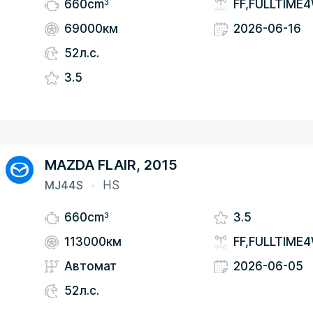
3
660cm
FF,FULLTIME
69000км
2026-06-16
52л.с.
3.5
MAZDA FLAIR, 2015
MJ44S
HS
3
660cm
3.5
113000км
FF,FULLTIME
Автомат
2026-06-05
52л.с.