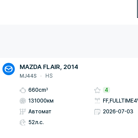
MAZDA FLAIR, 2014
MJ44S
HS
3
660cm
4
131000км
FF,FULLTIME
Автомат
2026-07-03
52л.с.