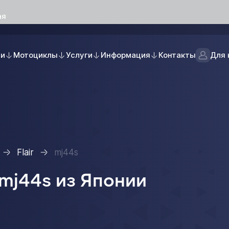
ая
ли
Мотоциклы
Услуги
Информация
Контакты
Для 
Flair
mj44s
 mj44s из Японии