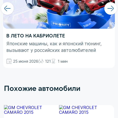
В ЛЕТО НА КАБРИОЛЕТЕ
Японские машины, как и японский тюнинг,
вызывают у российских автолюбителей
неоднозначные эмоции. При этом, если авто
25 июня 2026
121
1 мин
просто ассоциируются с вполне понятными
вещами в виде высокой надежности,
технологичности и долговечности, то со
вторым термином не все так однозначно.
Похожие автомобили
Здесь больше доминирует чувство безумного
восхищения в сочетании с