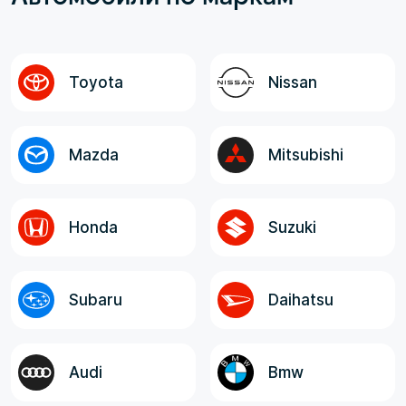
оговоренная, окончательная стоимость
авто до Владивостока; - Полнота и
достоверность информации от менеджера,
логистов и экспедитора. Все
Toyota
Nissan
ответственные лица, в целом, отзывчивые,
компетентные и клиентоориентированные!
Mazda
Mitsubishi
Honda
Suzuki
Subaru
Daihatsu
Audi
Bmw