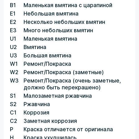
B1
Маленькая вмятина с царапиной
E1
Небольшая вмятина
E2
Несколько небольших вмятин
E3
Много небольших вмятин
U1
Маленькая вмятина
U2
Вмятина
U3
Большая вмятина
W1
Ремонт/Покраска
W2
Ремонт/Покраска (заметные)
W3
Ремонт/Покраска (очень заметные,
должно быть перекрашено)
S1
Малозаметная ржавчина
S2
Ржавчина
C1
Коррозия
C2
Заметная коррозия
P
Краска отличается от оригинала
H
Краска ухудшилась