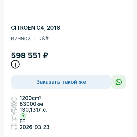
CITROEN C4, 2018
B7HN02
ｼ&#
598 551
₽
Заказать такой же
3
1200cm
83000км
130,131л.с.
R
FF
2026-03-23