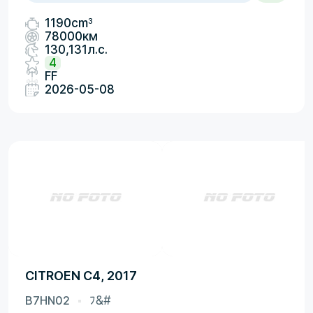
3
1190cm
78000км
130,131л.с.
4
FF
2026-05-08
CITROEN C4, 2017
B7HN02
ﾌ&#