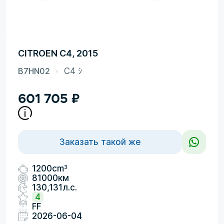
CITROEN C4, 2015
B7HN02
C4 ｼ
601 705
₽
Заказать такой же
3
1200cm
81000км
130,131л.с.
4
FF
2026-06-04