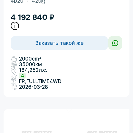
4D20
420iᦌ
4 192 840
₽
Заказать такой же
3
2000cm
35000км
184,252л.с.
4
FR,FULLTIME4WD
2026-03-28