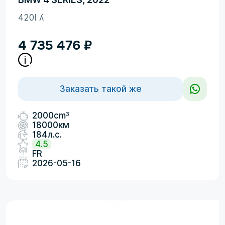
420I ʎ
4 735 476
₽
Заказать такой же
3
2000cm
18000км
184л.с.
4.5
FR
2026-05-16