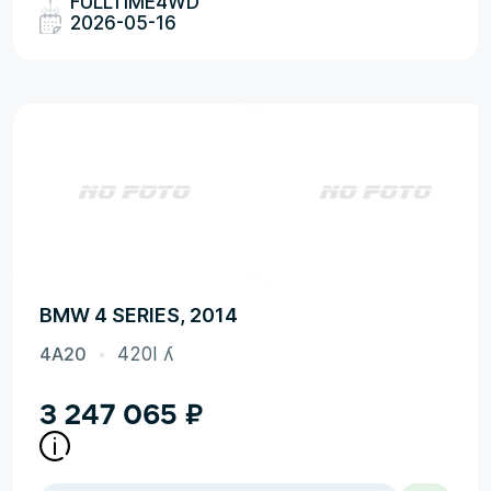
FULLTIME4WD
2026-05-16
BMW 4 SERIES, 2014
4A20
420I ʎ
3 247 065
₽