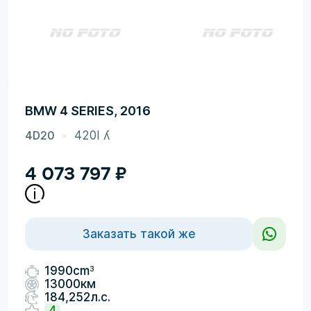
BMW 4 SERIES, 2016
4D20
420I ʎ
4 073 797
₽
Заказать такой же
3
1990cm
13000км
184,252л.с.
4