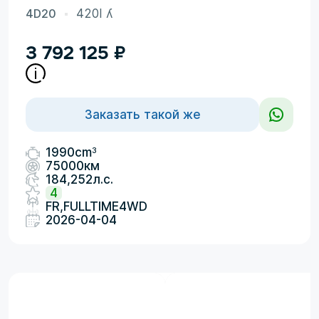
4D20
420I ʎ
3 792 125
₽
Заказать такой же
3
1990cm
75000км
184,252л.с.
4
FR,FULLTIME4WD
2026-04-04