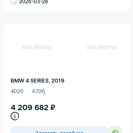
2026-03-28
BMW 4 SERIES, 2019
4D20
420iᦌ
4 209 682
₽